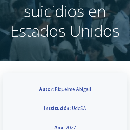
suicidios en
Estados Unidos
Autor:
Riquelme Abigail
Institución:
UdeSA
Año:
2022