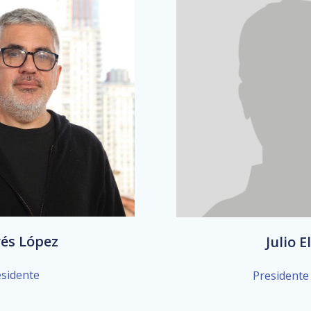
és López
Julio E
esidente
Presidente