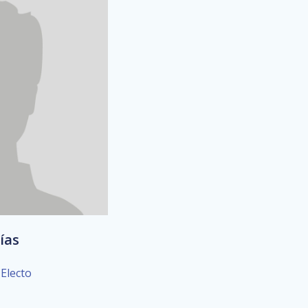
lías
 Electo